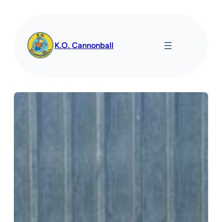
Spring
til
indhold
K.O. Cannonball