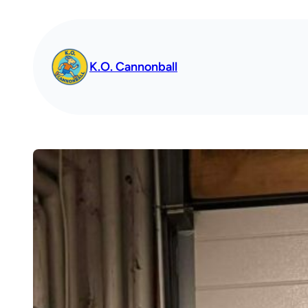
Spring
til
indhold
K.O. Cannonball