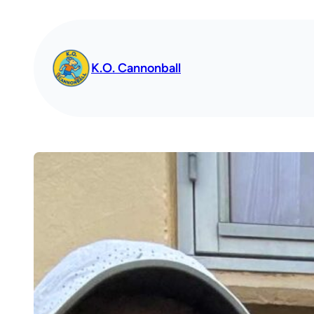
Spring
til
indhold
K.O. Cannonball