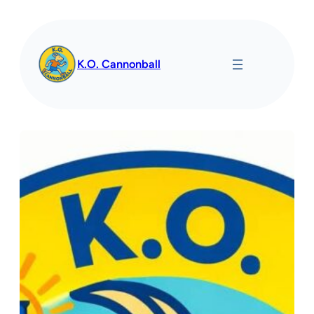
Spring
til
indhold
K.O. Cannonball