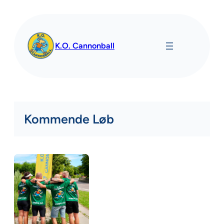
Spring
til
indhold
K.O. Cannonball
Kommende Løb